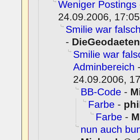
Weniger Postings
24.09.2006, 17:05
Smilie war fals
-
DieGeodaeten
Smilie war fal
Adminbereich
24.09.2006, 1
BB-Code
-
M
Farbe
-
phi
Farbe
-
M
nun auch bun