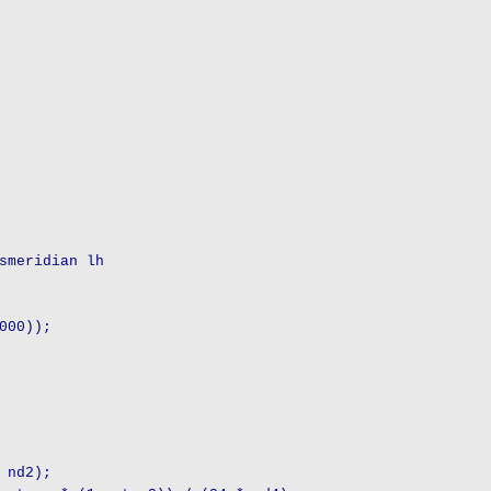
meridian lh
00));
nd2);