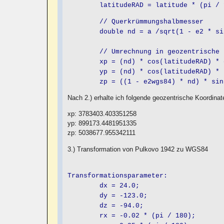
latitudeRAD = latitude * (pi / 1
// Querkrümmungshalbmesser
double nd = a /sqrt(1 - e2 * sin(
// Umrechnung in geozentrische K
xp = (nd) * cos(latitudeRAD) * co
yp = (nd) * cos(latitudeRAD) * si
zp = ((1 - e2wgs84) * nd) * sin(l
Nach 2.) erhalte ich folgende geozentrische Koordinat
xp: 3783403.403351258
yp: 899173.4481951335
zp: 5038677.955342111
3.) Transformation von Pulkovo 1942 zu WGS84
Transformationsparameter:
dx = 24.0;
dy = -123.0;
dz = -94.0;
rx = -0.02 * (pi / 180);