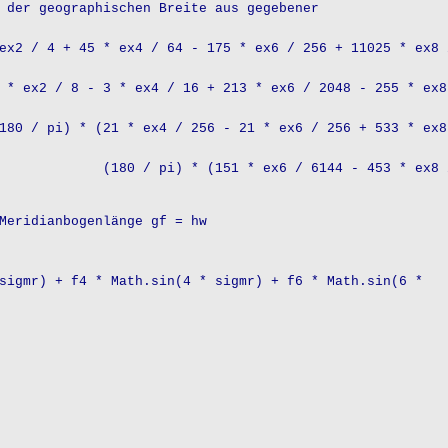
 geographischen Breite aus gegebener
/ 4 + 45 * ex4 / 64 - 175 * ex6 / 256 + 11025 * ex8 
- 3 * ex4 / 16 + 213 * ex6 / 2048 - 255 * ex8
x4 / 256 - 21 * ex6 / 256 + 533 * ex8
151 * ex6 / 6144 - 453 * ex8 
idianbogenlänge gf = hw
r) + f4 * Math.sin(4 * sigmr) + f6 * Math.sin(6 *