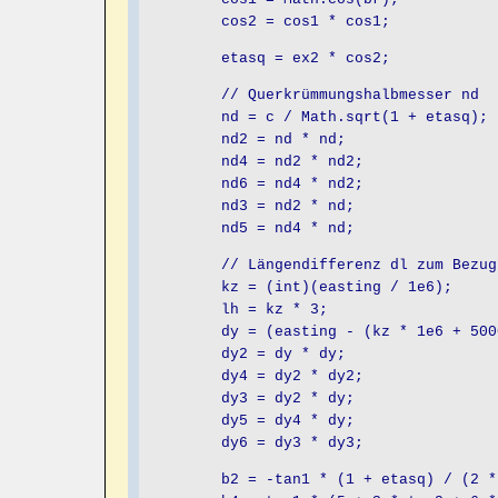
cos2 = cos1 * cos1;
etasq = ex2 * cos2;
// Querkrümmungshalbmesser nd
nd = c / Math.sqrt(1 + etasq);
nd2 = nd * nd;
nd4 = nd2 * nd2;
nd6 = nd4 * nd2;
nd3 = nd2 * nd;
nd5 = nd4 * nd;
// Längendifferenz dl zum Bezugs
kz = (int)(easting / 1e6);
lh = kz * 3;
dy = (easting - (kz * 1e6 + 5000
dy2 = dy * dy;
dy4 = dy2 * dy2;
dy3 = dy2 * dy;
dy5 = dy4 * dy;
dy6 = dy3 * dy3;
b2 = -tan1 * (1 + etasq) / (2 * 