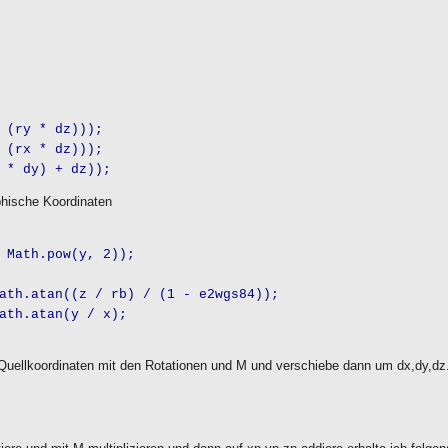
ry * dz)));
rx * dz)));
 dy) + dz));
phische Koordinaten
ath.pow(y, 2));
.atan((z / rb) / (1 - e2wgs84));
h.atan(y / x);
ie Quellkoordinaten mit den Rotationen und M und verschiebe dann um dx,dy,dz