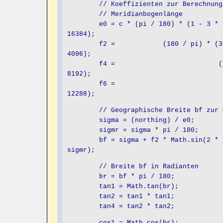
// Koeffizienten zur Berechnung der
// Meridianbogenlänge
e0 = c * (pi / 180) * (1 - 3 * ex2 
16384);
f2 = (180 / pi) * (3 * ex2 / 8 
4096);
f4 = (180 / pi) * (21 * e
8192);
f6 = (180 / pi) * (
12288);
// Geographische Breite bf zur Mer
sigma = (northing) / e0;
sigmr = sigma * pi / 180;
bf = sigma + f2 * Math.sin(2 * sigm
sigmr);
// Breite bf in Radianten
br = bf * pi / 180;
tan1 = Math.tan(br);
tan2 = tan1 * tan1;
tan4 = tan2 * tan2;
cos1 = Math.cos(br);