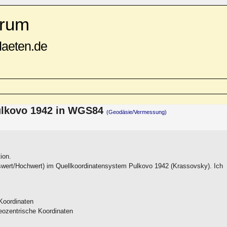
rum
daeten.de
ulkovo 1942 in WGS84
(Geodäsie/Vermessung)
ion.
wert/Hochwert) im Quellkoordinatensystem Pulkovo 1942 (Krassovsky). Ich
Koordinaten
eozentrische Koordinaten