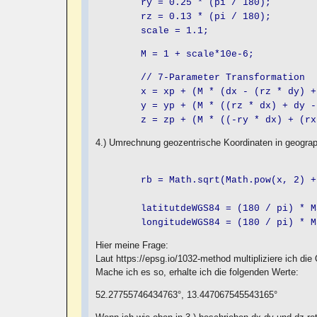
ry = 0.25 * (pi / 180);
rz = 0.13 * (pi / 180);
scale = 1.1;
M = 1 + scale*10e-6;
// 7-Parameter Transformation
x = xp + (M * (dx - (rz * dy) + (
y = yp + (M * ((rz * dx) + dy - (
z = zp + (M * ((-ry * dx) + (rx *
4.) Umrechnung geozentrische Koordinaten in geogra
rb = Math.sqrt(Math.pow(x, 2) + M
latitutdeWGS84 = (180 / pi) * Math
longitudeWGS84 = (180 / pi) * Mat
Hier meine Frage:
Laut https://epsg.io/1032-method multipliziere ich d
Mache ich es so, erhalte ich die folgenden Werte:
52.27755746434763°, 13.447067545543165°