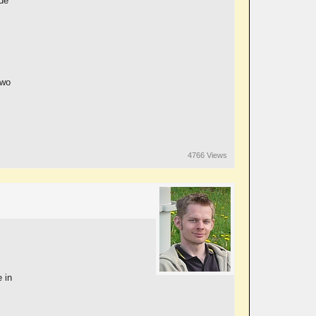
nde
dwo
4766 Views
 in