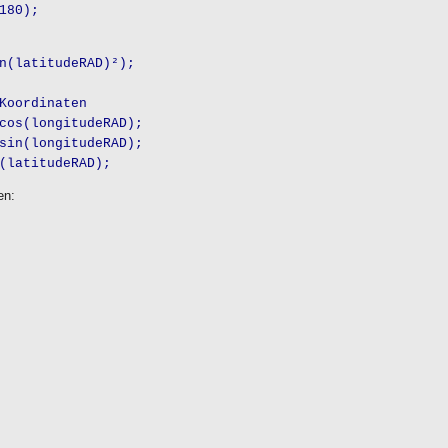
80);
latitudeRAD)²);
oordinaten
s(longitudeRAD);
n(longitudeRAD);
atitudeRAD);
en: