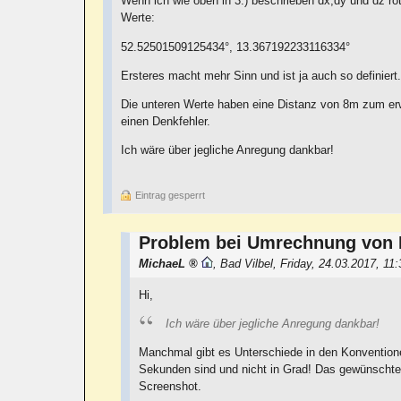
Wenn ich wie oben in 3.) beschrieben dx,dy und dz rot
Werte:
52.52501509125434°, 13.367192233116334°
Ersteres macht mehr Sinn und ist ja auch so definier
Die unteren Werte haben eine Distanz von 8m zum erw
einen Denkfehler.
Ich wäre über jegliche Anregung dankbar!
Eintrag gesperrt
Problem bei Umrechnung von 
MichaeL
,
Bad Vilbel
,
Friday, 24.03.2017, 11
Hi,
Ich wäre über jegliche Anregung dankbar!
Manchmal gibt es Unterschiede in den Konvention
Sekunden sind und nicht in Grad! Das gewünschte 
Screenshot.