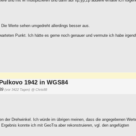
iere und mit M multiplizieren und dann auf xp,yp,zp addiere erhalte ich folge
t. Die Werte sehen umgedreht allerdings besser aus.
arteten Punkt. Ich hätte es gerne noch genauer und vermute ich habe irgen
Pulkovo 1942 in WGS84
:39
(vor 3422 Tagen)
@ Chris88
en der Drehwinkel. Ich würde im übrigen meinen, dass die angegebenen Werte
Ergebnis konnte ich mit GeoTra aber rekonstruieren, vgl. den angefügten