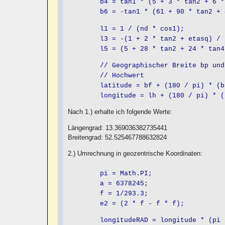
b4 = tan1 * (5 + 3 * tan2 + 6 * et
b6 = -tan1 * (61 + 90 * tan2 + 45 
l1 = 1 / (nd * cos1);
l3 = -(1 + 2 * tan2 + etasq) / (6
l5 = (5 + 28 * tan2 + 24 * tan4) /
// Geographischer Breite bp und Län
// Hochwert
latitude = bf + (180 / pi) * (b2 *
longitude = lh + (180 / pi) * (l1 
Nach 1.) erhalte ich folgende Werte:
Längengrad: 13.369036382735441
Breitengrad: 52.525467788632824
2.) Umrechnung in geozentrische Koordinaten:
pi = Math.PI;
a = 6378245;
f = 1/293.3;
e2 = (2 * f - f * f);
longitudeRAD = longitude * (pi /