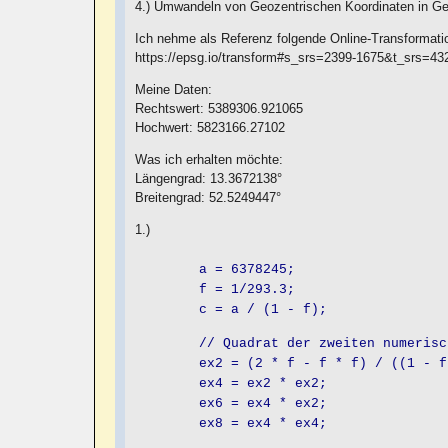
4.) Umwandeln von Geozentrischen Koordinaten in G
Ich nehme als Referenz folgende Online-Transformati
https://epsg.io/transform#s_srs=2399-1675&t_srs
Meine Daten:
Rechtswert: 5389306.921065
Hochwert: 5823166.27102
Was ich erhalten möchte:
Längengrad: 13.3672138°
Breitengrad: 52.5249447°
1.)
a = 6378245;
f = 1/293.3;
c = a / (1 - f);
// Quadrat der zweiten numerische
ex2 = (2 * f - f * f) / ((1 - f) 
ex4 = ex2 * ex2;
ex6 = ex4 * ex2;
ex8 = ex4 * ex4;