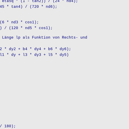
asq * (1 - tan2)) / (24 * nd4);
* tan4) / (720 * nd6);
 * nd3 * cos1);
 (120 * nd5 * cos1);
ge lp als Funktion von Rechts- und
 dy2 + b4 * dy4 + b6 * dy6);
* dy + l3 * dy3 + l5 * dy5)
 180);