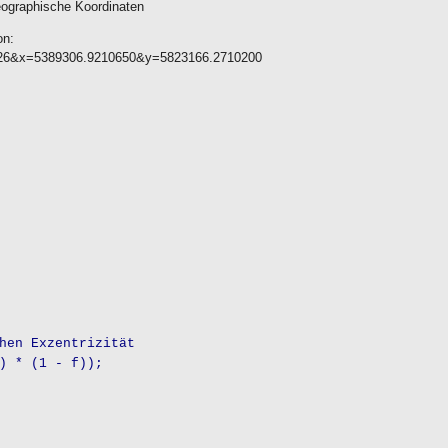
eographische Koordinaten
on:
=4326&x=5389306.9210650&y=5823166.2710200
n Exzentrizität
* (1 - f));