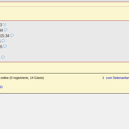
33
34
 15:34
5
35
4
online (0 registrierte, 14 Gäste)
zum Seitenanfa
3D