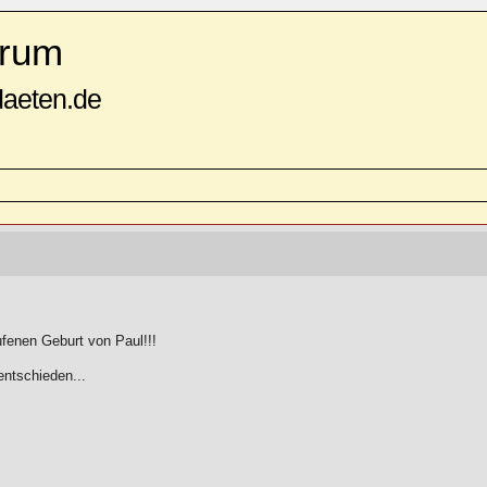
rum
daeten.de
)
ufenen Geburt von Paul!!!
entschieden...