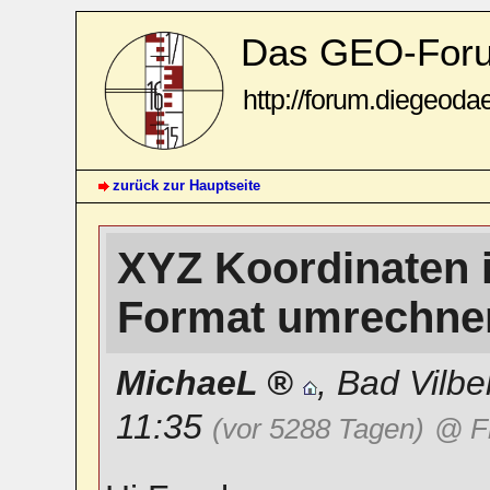
Das GEO-For
http://forum.diegeoda
zurück zur Hauptseite
XYZ Koordinaten
Format umrechn
MichaeL
,
Bad Vilbe
11:35
(vor 5288 Tagen)
@ F