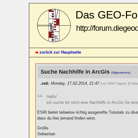
Das GEO-Fo
http://forum.diegeo
zurück zur Hauptseite
Suche Nachhilfe in ArcGis
(Allgemeines)
.seb
,
Monday, 17.02.2014, 21:47
(vor 4554 Tagen)
@ Mas
Hallo!
ich suche für mich eine Nachhilfe in ArcGis für eine
ESRI bietet teilweise richtig ausgereifte Tutorials zu d
dass du hier jemand finden wirst.
Grüße
Sebastian