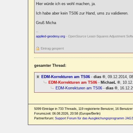
Hier würde ich es wohl machen, ja.
Ich habe aber kein TS06 zur Hand, ums zu validieren.
Gruß Micha
--
applied-geodesy.org
-
OpenSource
Least-Squares Adjustment Soft
Eintrag gesperrt
gesamter Thread:
EDM-Korrekturen am TS06
-
dias
,
09.12.2014, 0
EDM-Korrekturen am TS06
-
MichaeL
,
10.12
EDM-Korrekturen am TS06
-
dias
,
16.12.2
5099 Einträge in 733 Threads, 119 registrierte Benutzer, 16 Benutzer 
Forumszeit: 06.08.2026, 20:58 (Europe/Berlin)
Partnerforum:
Support Forum für das Ausgleichungsprogramm JAG