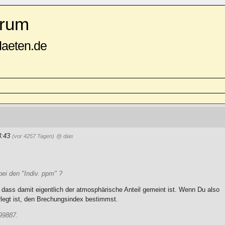
rum
daeten.de
3:43
(vor 4257 Tagen)
@ dias
bei den "Indiv. ppm" ?
, dass damit eigentlich der atmosphärische Anteil gemeint ist. Wenn Du also
rlegt ist, den Brechungsindex bestimmst.
99887.