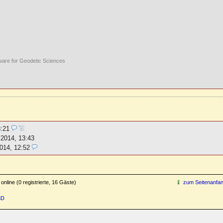
ware for Geodetic Sciences
8:21
.2014, 13:43
014, 12:52
online (0 registrierte, 16 Gäste)
zum Seitenanfa
3D