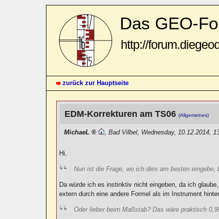
Das GEO-Fo
http://forum.diegeo
zurück zur Hauptseite
EDM-Korrekturen am TS06
(Allgemeines)
MichaeL
,
Bad Vilbel
,
Wednesday, 10.12.2014, 1
Hi,
Nun ist die Frage, wo ich dies am besten eingebe, 
Da würde ich es instinktiv nicht eingeben, da ich glaube
extern durch eine andere Formel als im Instrument hinte
Oder lieber beim Maßstab? Das wäre praktisch 0,9