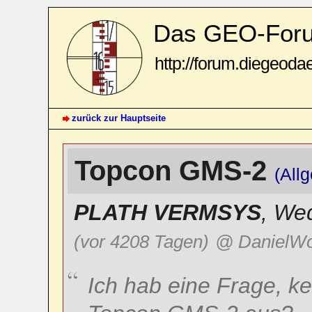
Das GEO-For
http://forum.diegeoda
zurück zur Hauptseite
Topcon GMS-2
(All
PLATH VERMSYS
,
Wed
(vor 4208 Tagen)
@ DanielW
Ich hab eine Frage, k