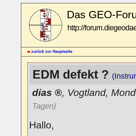
Das GEO-For
http://forum.diegeoda
zurück zur Hauptseite
EDM defekt ?
(Instr
dias
,
Vogtland
,
Monda
Tagen)
Hallo,