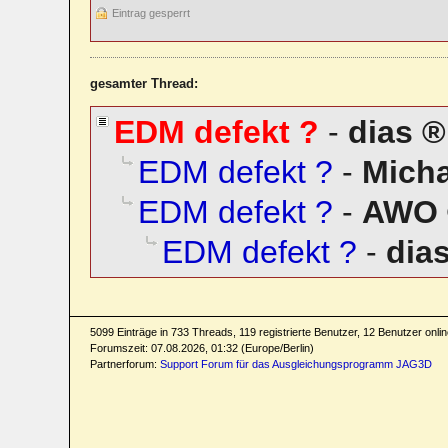
Eintrag gesperrt
gesamter Thread:
EDM defekt ?
-
dias
EDM defekt ?
-
Mich
EDM defekt ?
-
AWO
EDM defekt ?
-
dia
5099 Einträge in 733 Threads, 119 registrierte Benutzer, 12 Benutzer online
Forumszeit: 07.08.2026, 01:32 (Europe/Berlin)
Partnerforum:
Support Forum für das Ausgleichungsprogramm JAG3D