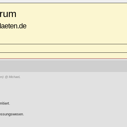
rum
daeten.de
en)
@ MichaeL
itiert.
messungswesen.