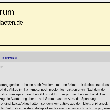
rum
daeten.de
m
(Instrumente)
ter
rüstung gearbeitet haben auch Probleme mit den Akkus. Ich dachte erst, dass
il die Akkus im Tachymeter noch problemlos funktionierten. Nachdem der
ein Strommessgerät zwischen Akku und Empfänger zwischengeschaltet. Bei
) zog die Ausrüstung aber so viel Strom, dass im Akku die Spannung
riginal Leica Akkus hatten, sondern kompatible aus dem Elektronikhandel.
der Zeit in ihrer Leistungsfähigkeit nachlassen und es auch nicht mögen, we