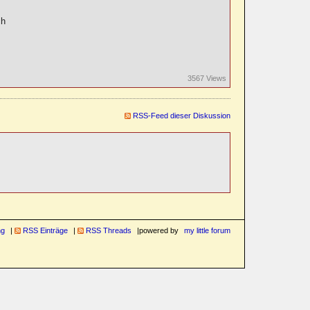
ch
3567 Views
RSS-Feed dieser Diskussion
ng
RSS Einträge
RSS Threads
powered by
my little forum