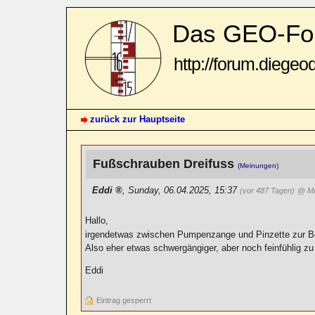
Das GEO-Fo
http://forum.diegeo
zurück zur Hauptseite
Fußschrauben Dreifuss
(Meinungen)
Eddi
,
Sunday, 06.04.2025, 15:37
(vor 487 Tagen)
@ Mr
Hallo,
irgendetwas zwischen Pumpenzange und Pinzette zur 
Also eher etwas schwergängiger, aber noch feinfühlig zu 
Eddi
Eintrag gesperrt