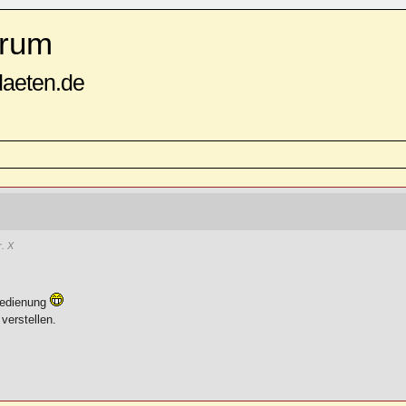
rum
daeten.de
. X
Bedienung
verstellen.