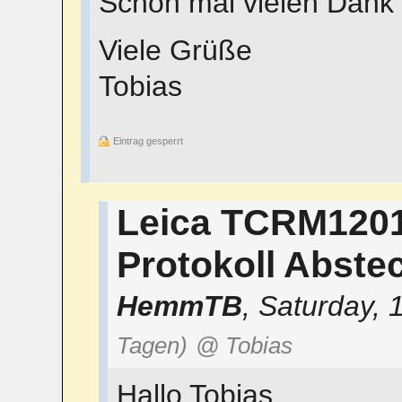
Schon mal vielen Dank 
Viele Grüße
Tobias
Eintrag gesperrt
Leica TCRM1201-
Protokoll Abste
HemmTB
,
Saturday, 
Tagen)
@ Tobias
Hallo Tobias