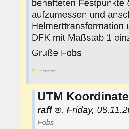
behafteten Festpunkte ö
aufzumessen und ansch
Helmerttransformation 
DFK mit Maßstab 1 ei
Grüße Fobs
Eintrag gesperrt
UTM Koordinat
rafl
,
Friday, 08.11.
Fobs