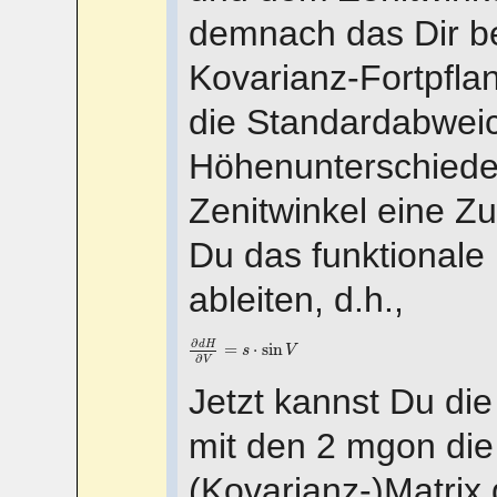
demnach das Dir be
Kovarianz-Fortpfl
die Standardabwei
Höhenunterschiede
Zenitwinkel eine Zuf
Du das funktionale 
ableiten, d.h.,
∂
d
H
∂
V
=
s
⋅
sin
V
∂
d
H
=
⋅
sin
s
V
∂
V
Jetzt kannst Du die
mit den 2 mgon die
(Kovarianz-)Matrix