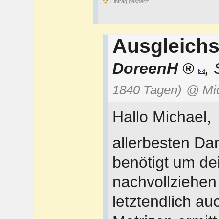
Eintrag gesperrt
Ausgleich
DoreenH
,
1840 Tagen)
@ Mi
Hallo Michael,
allerbesten Dan
benötigt um d
nachvollziehen
letztendlich 