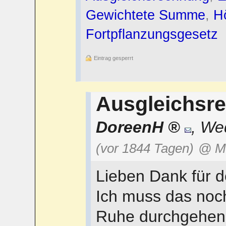
Gewichtete Summe
,
H
Fortpflanzungsgesetz
Eintrag gesperrt
Ausgleichsr
DoreenH
,
Wed
(vor 1844 Tagen)
@ M
Lieben Dank für de
Ich muss das no
Ruhe durchgehen. 