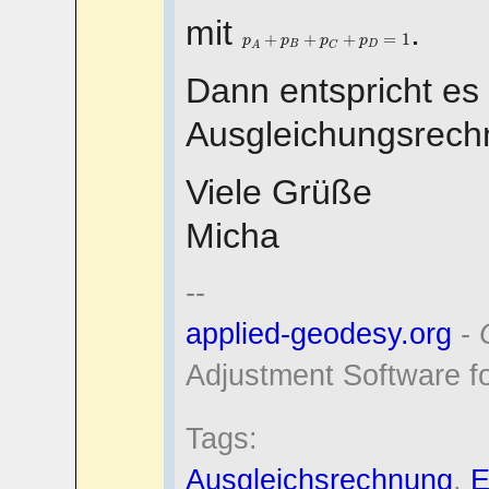
mit
.
p
A
+
p
B
+
p
C
+
p
D
=
1
+
+
+
=
1
p
p
p
p
B
D
C
A
Dann entspricht es 
Ausgleichungsrech
Viele Grüße
Micha
--
applied-geodesy.org
-
Adjustment Software f
Tags:
Ausgleichsrechnung
,
E