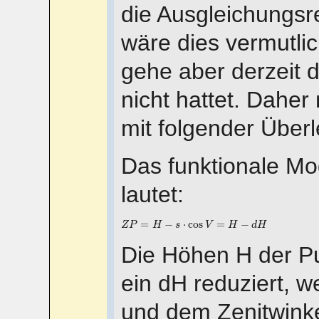
die Ausgleichungsr
wäre dies vermutlic
gehe aber derzeit 
nicht hattet. Daher
mit folgender Über
Das funktionale Mo
lautet:
Z
P
=
H
−
s
⋅
cos
V
=
H
−
d
H
=
−
⋅
cos
=
−
Z
P
H
s
V
H
d
H
Die Höhen H der P
ein dH reduziert, w
und dem Zenitwinke