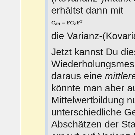
erhältst dann mit
C
d
H
=
F
C
Z
F
T
T
C
F
C
F
=
Z
d
H
die Varianz-(Kovar
Jetzt kannst Du die
Wiederholungsmes
daraus eine
mittler
könnte man aber a
Mittelwertbildung n
unterschiedliche G
Abschätzen der S