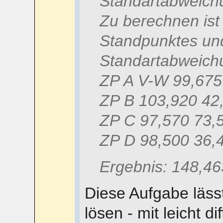
Standartabweichu
Zu berechnen ist
Standpunktes und
Standartabweich
ZP A V-W 99,675
ZP B 103,920 42
ZP C 97,570 73,
ZP D 98,500 36,
Ergebnis: 148,4
Diese Aufgabe läss
lösen - mit leicht 