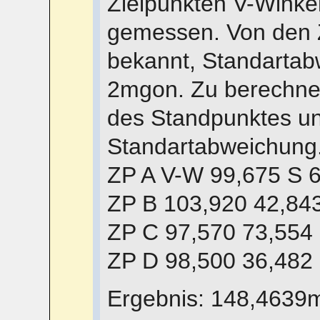
Zielpunkten V-Winke
gemessen. Von den Z
bekannt, Standartab
2mgon. Zu berechnen
des Standpunktes und
Standartabweichung
ZP A V-W 99,675 S 
ZP B 103,920 42,84
ZP C 97,570 73,554
ZP D 98,500 36,482
Ergebnis: 148,4639