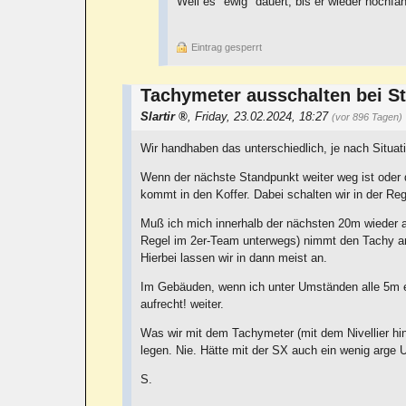
Weil es "ewig" dauert, bis er wieder hochfäh
Eintrag gesperrt
Tachymeter ausschalten bei S
Slartir
,
Friday, 23.02.2024, 18:27
(vor 896 Tagen)
Wir handhaben das unterschiedlich, je nach Situa
Wenn der nächste Standpunkt weiter weg ist oder
kommt in den Koffer. Dabei schalten wir in der Re
Muß ich mich innerhalb der nächsten 20m wieder au
Regel im 2er-Team unterwegs) nimmt den Tachy am 
Hierbei lassen wir in dann meist an.
Im Gebäuden, wenn ich unter Umständen alle 5m e
aufrecht! weiter.
Was wir mit dem Tachymeter (mit dem Nivellier h
legen. Nie. Hätte mit der SX auch ein wenig arge 
S.