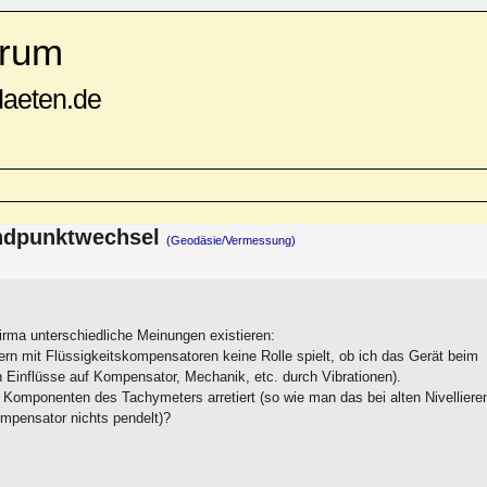
rum
daeten.de
andpunktwechsel
(Geodäsie/Vermessung)
Firma unterschiedliche Meinungen existieren:
rn mit Flüssigkeitskompensatoren keine Rolle spielt, ob ich das Gerät beim
 Einflüsse auf Kompensator, Mechanik, etc. durch Vibrationen).
e Komponenten des Tachymeters arretiert (so wie man das bei alten Nivelliere
mpensator nichts pendelt)?