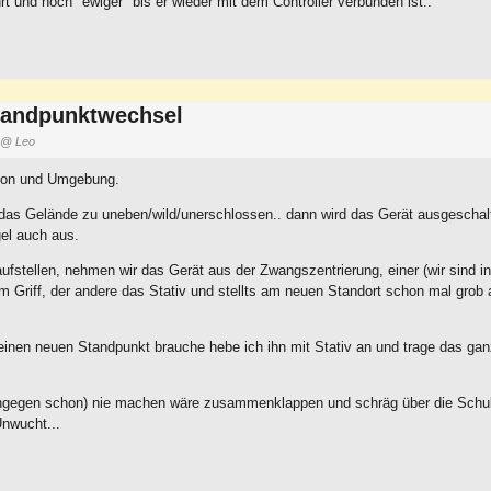
rt und noch "ewiger" bis er wieder mit dem Controller verbunden ist..
tandpunktwechsel
@ Leo
tion und Umgebung.
 das Gelände zu uneben/wild/unerschlossen.. dann wird das Gerät ausgeschal
gel auch aus.
fstellen, nehmen wir das Gerät aus der Zwangszentrierung, einer (wir sind in
Griff, der andere das Stativ und stellts am neuen Standort schon mal grob 
inen neuen Standpunkt brauche hebe ich ihn mit Stativ an und trage das ga
ingegen schon) nie machen wäre zusammenklappen und schräg über die Schul
Unwucht...