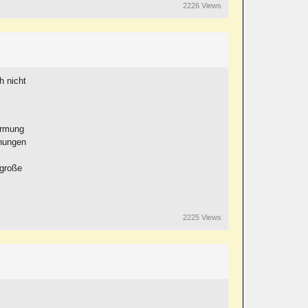
2226 Views
h nicht
ärmung
chungen
 große
2225 Views