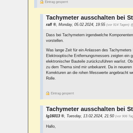
Eintrag gesperrt
Tachymeter ausschalten bei S
rafl
,
Monday, 05.02.2024, 19:55
(vor 914 Tagen)
@
Dass bei Tachymetern irgendwelche Komponenten be
vorstellen.
Was lange Zeit für ein Anlassen des Tachymeters
Elektrooptische Entfernungsmessers zeigten ein 
elektronischer Bauteile zurückzuführen war/ist. O
zu dem Thema sind mir unbekannt. Da in neueren
Korrekturen an die rohen Messwerte angebracht we
Rolle.
Eintrag gesperrt
Tachymeter ausschalten bei S
lg16013
,
Tuesday, 13.02.2024, 21:50
(vor 906 Ta
Hallo,