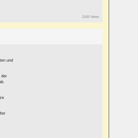
2165 Views
ten und
 der
ab.
nze
ter