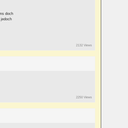
ems doch
 jedoch
2132 Views
2250 Views