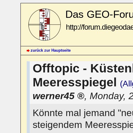
Das GEO-For
http://forum.diegeoda
zurück zur Hauptseite
Offtopic - Küsten
Meeresspiegel
(Al
werner45
,
Monday, 2
Könnte mal jemand "neu
steigendem Meeresspie