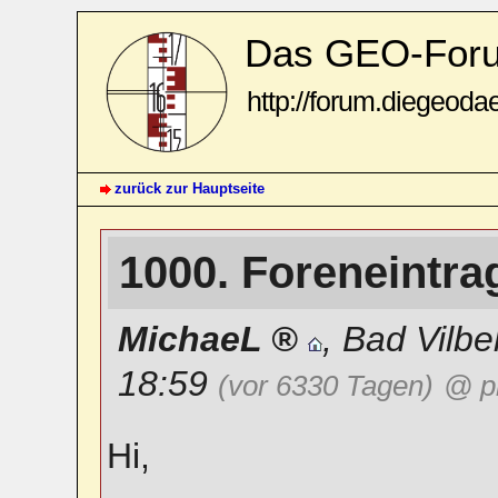
Das GEO-For
http://forum.diegeoda
zurück zur Hauptseite
1000. Foreneintr
MichaeL
,
Bad Vilbe
18:59
(vor 6330 Tagen)
@ ph
Hi,