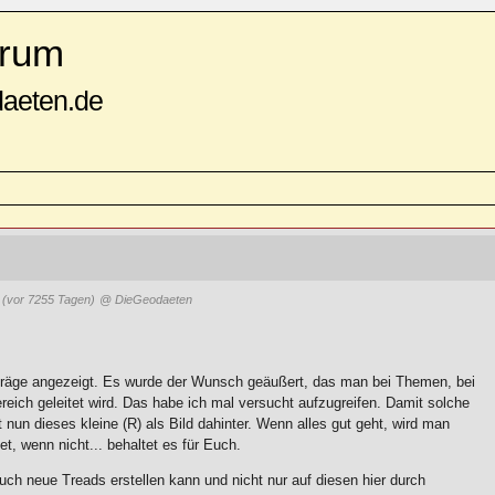
rum
daeten.de
8
(vor 7255 Tagen)
@ DieGeodaeten
inträge angezeigt. Es wurde der Wunsch geäußert, das man bei Themen, bei
ich geleitet wird. Das habe ich mal versucht aufzugreifen. Damit solche
 nun dieses kleine (R) als Bild dahinter. Wenn alles gut geht, wird man
, wenn nicht... behaltet es für Euch.
ch neue Treads erstellen kann und nicht nur auf diesen hier durch