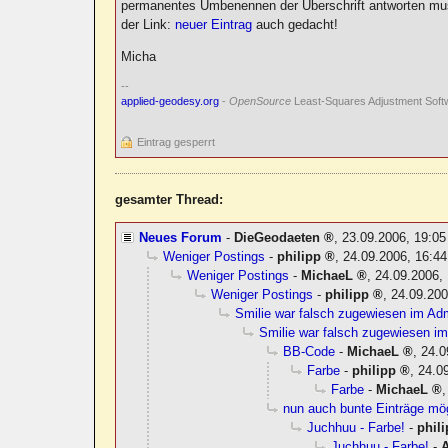
permanentes Umbenennen der Überschrift antworten muss
der Link:
neuer Eintrag
auch gedacht!
Micha
--
applied-geodesy.org
-
OpenSource
Least-Squares Adjustment Soft
Eintrag gesperrt
gesamter Thread:
Neues Forum
-
DieGeodaeten
,
23.09.2006, 19:0
Weniger Postings
-
philipp
,
24.09.2006, 16:44
Weniger Postings
-
MichaeL
,
24.09.2006,
Weniger Postings
-
philipp
,
24.09.200
Smilie war falsch zugewiesen im Ad
Smilie war falsch zugewiesen i
BB-Code
-
MichaeL
,
24.0
Farbe
-
philipp
,
24.0
Farbe
-
MichaeL
nun auch bunte Einträge mög
Juchhuu - Farbe!
-
phil
Juchhuu - Farbe!
-