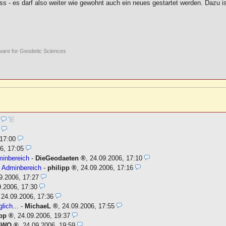
 - es darf also weiter wie gewohnt auch ein neues gestartet werden. Dazu i
ware for Geodetic Sciences
5
 17:00
6, 17:05
minbereich
-
DieGeodaeten
,
24.09.2006, 17:10
m Adminbereich
-
philipp
,
24.09.2006, 17:16
9.2006, 17:27
9.2006, 17:30
,
24.09.2006, 17:36
lich...
-
MichaeL
,
24.09.2006, 17:55
ipp
,
24.09.2006, 19:37
AWO
,
24.09.2006, 19:59