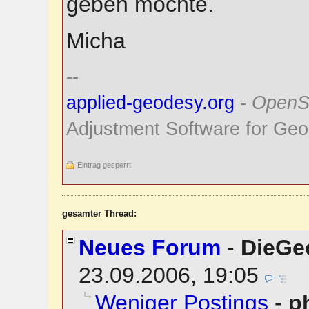
geben möchte.
Micha
--
applied-geodesy.org
-
OpenS
Adjustment Software for Geo
Eintrag gesperrt
gesamter Thread:
Neues Forum
-
DieGe
23.09.2006, 19:05
Weniger Postings
-
p