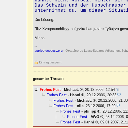
kannst nicht vorbei. Hinter dir v
Das Schwein und der Hubschrauber 
unternimmst du, um dieser Situat
Die Lösung:
"Ibz Xvaqrexnehffryy nofgrvtra haq jravtre Tyüujrva geva
Micha
--
applied-geodesy.org
-
OpenSource
Least-Squares Adjustment Soft
Eintrag gesperrt
gesamter Thread:
Frohes Fest
-
MichaeL
,
20.12.2006, 12:54
Frohes Fest
-
Hanni
,
20.12.2006, 20:33
Frohes Fest
-
MichaeL
,
20.12.2006, 21:30
Frohes Fest
-
nils
,
23.12.2006, 17:29
Frohes Fest
-
philipp
,
23.12.2006, 22
Frohes Fest
-
AWO
,
25.12.2006, 
Frohes Fest
-
Hanni
,
09.01.2007, 21: