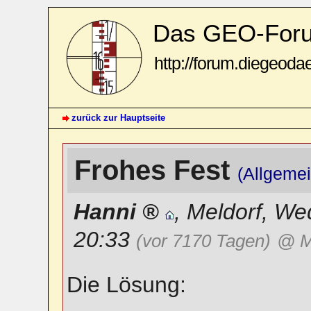
Das GEO-For
http://forum.diegeoda
zurück zur Hauptseite
Frohes Fest
(Allgeme
Hanni
,
Meldorf
,
Wed
20:33
(vor 7170 Tagen)
@ M
Die Lösung: