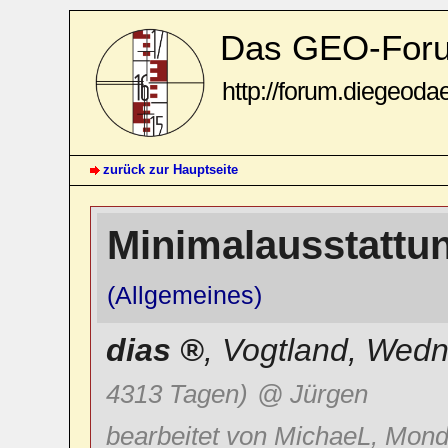
Das GEO-For
http://forum.diegeoda
zurück zur Hauptseite
Minimalausstatt
(Allgemeines)
dias
,
Vogtland
,
Wedne
4313 Tagen)
@ Jürgen
bearbeitet von MichaeL, Mond