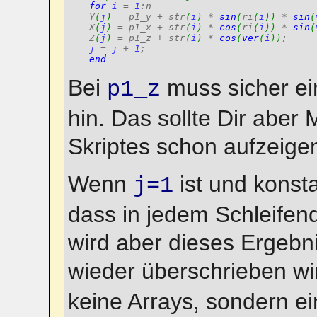
for
i
 = 
1
:n

Y
(
j
)
 = p1_y + str
(
i
)
 * 
sin
(
ri
(
i
)
)
 * 
sin
(
X
(
j
)
 = p1_x + str
(
i
)
 * 
cos
(
ri
(
i
)
)
 * 
sin
(
Z
(
j
)
 = p1_z + str
(
i
)
 * 
cos
(
ver
(
i
)
)
j
 = 
j
 + 
1
end
Bei
muss sicher ei
p1_z
hin. Das sollte Dir aber
Skriptes schon aufzeige
Wenn
ist und konsta
j=1
dass in jedem Schleifen
wird aber dieses Ergebn
wieder überschrieben wi
keine Arrays, sondern ei