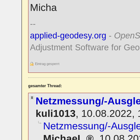
Micha
--
applied-geodesy.org
-
OpenS
Adjustment Software for Geo
Eintrag gesperrt
gesamter Thread:
Netzmessung/-Ausgle
kuli1013
,
10.08.2022,
Netzmessung/-Ausglei
MichaeL
,
10.08.20