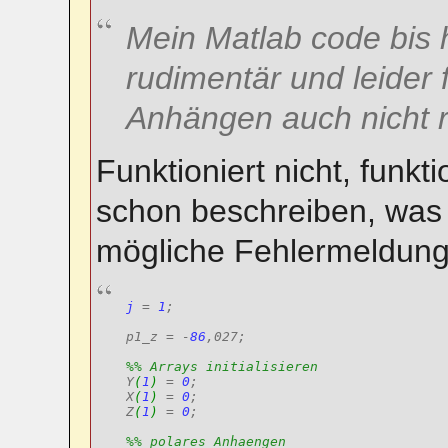
Mein Matlab code bis h
rudimentär und leider 
Anhängen auch nicht ri
Funktioniert nicht, funktio
schon beschreiben, was 
mögliche Fehlermeldung
j
 = 
1
;

p1_z = -
86
,027;

%% Arrays initialisieren
Y
(
1
)
 = 
0
;

X
(
1
)
 = 
0
;

Z
(
1
)
 = 
0
;

%% polares Anhaengen