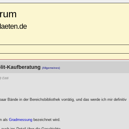
rum
daeten.de
lit-Kaufberatung
(Allgemeines)
 Eddi
aar Bände in der Bereichsbibliothek vorrätig, und das werde ich mir definitiv
n als
Gradmessung
bezeichnet wird.
 auch ins Detail über die Geschichte.