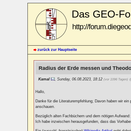
Das GEO-Fo
http://forum.diegeo
zurück zur Hauptseite
Radius der Erde messen und Theodo
Kamal
,
Sunday, 06.08.2023, 18:12
(vor 1096 Tagen)
@
Hallo,
Danke für die Literaturempfehlung; Davon haben wir ein p
anschauen.
Bezüglich alten Fachbüchern und dem nötigen Aufwand:
Ich habe inzwischen herausgefunden, dass das Vorhabe
Ein (ausschl. französischer)
Wikipedia-Artikel
geht dabei