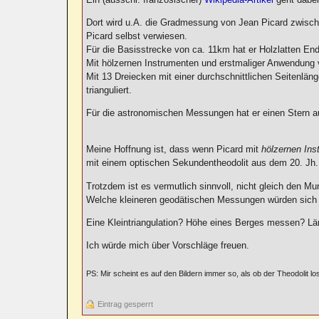
Dort wird u.A. die Gradmessung von Jean Picard zwisch
Picard selbst verwiesen.
Für die Basisstrecke von ca. 11km hat er Holzlatten En
Mit hölzernen Instrumenten und erstmaliger Anwendung v
Mit 13 Dreiecken mit einer durchschnittlichen Seitenlän
trianguliert.
Für die astronomischen Messungen hat er einen Stern aus
Meine Hoffnung ist, dass wenn Picard mit
hölzernen Ins
mit einem optischen Sekundentheodolit aus dem 20. Jh
Trotzdem ist es vermutlich sinnvoll, nicht gleich den M
Welche kleineren geodätischen Messungen würden sich d
Eine Kleintriangulation? Höhe eines Berges messen? L
Ich würde mich über Vorschläge freuen.
PS: Mir scheint es auf den Bildern immer so, als ob der Theodolit los
Eintrag gesperrt