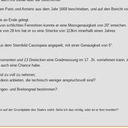
en Paris und Amiens aus dem Jahr 1669 beschrieben, und auf den Bericht v
de an Ende gelegt.
on schlichten Fernrohren konnte er eine Messgenauigkeit von 20'' erreichen.
ge von 28 km hat er so eine Strecke von 113km innerhalb eines Jahres
 dem Sternbild Cassiopeia angepeilt, mit einer Genauigkeit von 5''.
trumenten und 13 Dreiecken
eine Gradmessung im 17. Jh. vornehmen kann, i
. auch eine Chance habe.
und zu voll zu nehmen;
enn anbieten, die technisch weniger anspruchsvoll sind?
ängen- und Breitengrad bestimmen?
e auf der Grundplatte des Stativs steht. Sehe ich das richtig, oder ist er fest montiert?