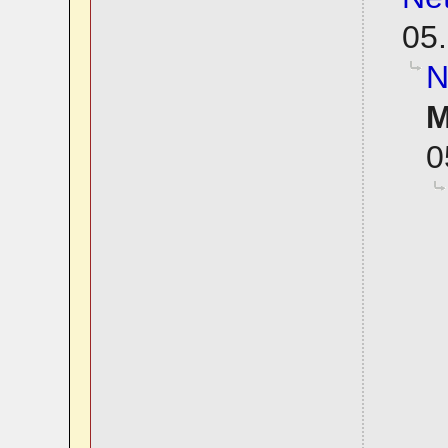
05.
N
M
0