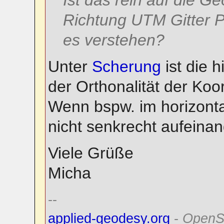
Ist das rein auf die G
Richtung UTM Gitter P
es verstehen?
Unter
Scherung
ist die 
der Orthonalität der Ko
Wenn bspw. im horizonta
nicht senkrecht aufeinan
Viele Grüße
Micha
--
applied-geodesy.org
-
OpenS