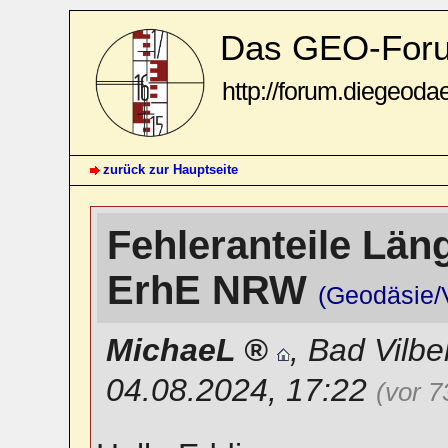
Das GEO-For
http://forum.diegeoda
zurück zur Hauptseite
Fehleranteile Lä
ErhE NRW
(Geodäsie/
MichaeL
,
Bad Vilbe
04.08.2024, 17:22
(vor 7