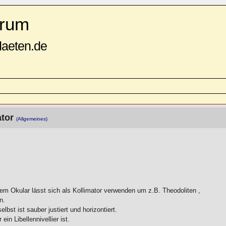
rum
daeten.de
ator
(Allgemeines)
etem Okular lässt sich als Kollimator verwenden um z.B. Theodoliten ,
n.
lbst ist sauber justiert und horizontiert.
in Libellennivellier ist.