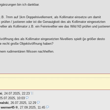
rgänzungen bin ich dankbar.
ir z.B. 7mm auf 1km Doppelnivellement, als Kollimator einsetze um damit
prüfen / justieren oder ist die Genauigkeit des als Kollimator eingesetzten
lier als Kollimator z.B. ein Feinnivellier wie das Wild N3 prüfen und justiere
öffnung des als Kollimator eingesetzten Nivelliers spielt (je größer desto
ine recht große Objektivöffnung haben?
inem rudimentären Wissen nachhelfen.
ki
,
24.07.2025, 22:23
25.07.2025, 10:03
walski
,
26.07.2025, 12:29
-
werner45
,
27.09.2025, 11:45