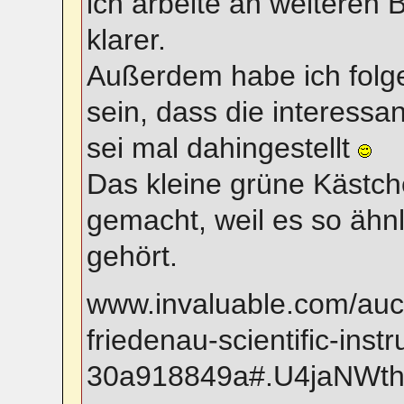
ich arbeite an weiteren B
klarer.
Außerdem habe ich folg
sein, dass die interessan
sei mal dahingestellt
Das kleine grüne Kästc
gemacht, weil es so ähn
gehört.
www.invaluable.com/auct
friedenau-scientific-inst
30a918849a#.U4jaNWt