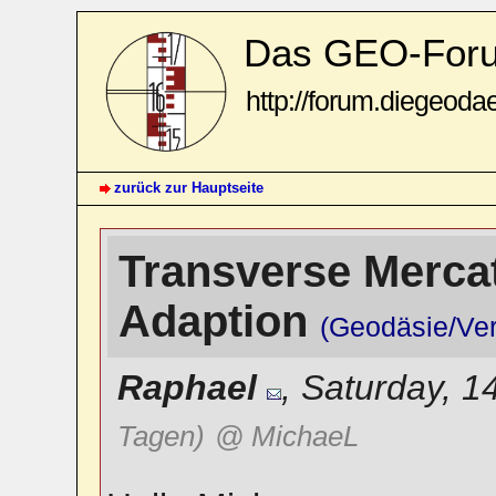
Das GEO-For
http://forum.diegeoda
zurück zur Hauptseite
Transverse Mercat
Adaption
(Geodäsie/Ve
Raphael
,
Saturday, 1
Tagen)
@ MichaeL