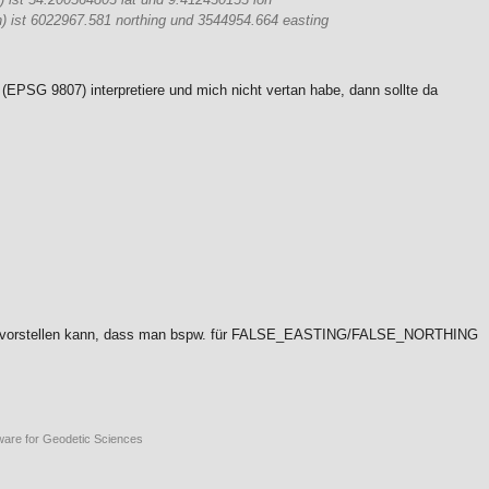
n) ist 6022967.581 northing und 3544954.664 easting
(EPSG 9807) interpretiere und mich nicht vertan habe, dann sollte da
:
 nicht vorstellen kann, dass man bspw. für FALSE_EASTING/FALSE_NORTHING
ware for Geodetic Sciences