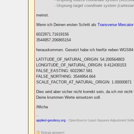
- Ursprung target coordinate system (cartesia
meinst.
Wenn ich Deinen ersten Schritt als
Transverse Mercator
6022871.71619156
3544957.206865154
herauskommen. Gesetzt habe ich hierfür neben WGS84
LATITUDE_OF_NATURAL_ORIGIN: 54.200564803
LONGITUDE_OF_NATURAL_ORIGIN: 9.412430153
FALSE_EASTING: 6022967.581
FALSE_NORTHING: 3544954.664
SCALE_FACTOR_AT_NATURAL_ORIGIN: 1.00000871
Dies wird aber sicher nicht korrekt sein, da ich mir
Deine krummen Werte einsetzen soll.
/Micha
--
applied-geodesy.org
-
OpenSource
Least-Squares Adjustment Soft
Eintrag gesperrt