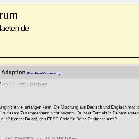
rum
daeten.de
r Adaption
(Geodäsie/Vermessung)
02
(vor 1301 Tagen)
@ Raphael
bung nicht viel anfangen kann. Die Mischung aus Deutsch und Englisch mach
tion" in diesem Zusammenhang nicht bekannt. Du hast Formeln in Deinem ersten
Quelle? Kennst Du ggf. den EPSG-Code für Deine Rechenschritte?
 ist 54.200564803 lat und 9.412430153 lon