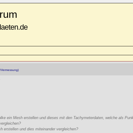
rum
daeten.de
/Vermessung)
d
lke ein Mesh erstellen und dieses mit den Tachymeterdaten, welche als Pun
vergleichen?
 erstellen und dies miteinander vergleichen?