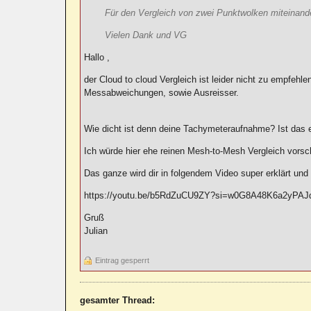
Für den Vergleich von zwei Punktwolken miteinande
Vielen Dank und VG
Hallo ,
der Cloud to cloud Vergleich ist leider nicht zu empfehl
Messabweichungen, sowie Ausreisser.
Wie dicht ist denn deine Tachymeteraufnahme? Ist das 
Ich würde hier ehe reinen Mesh-to-Mesh Vergleich vorsch
Das ganze wird dir in folgendem Video super erklärt un
https://youtu.be/b5RdZuCU9ZY?si=w0G8A48K6a2yPAJ
Gruß
Julian
Eintrag gesperrt
gesamter Thread: