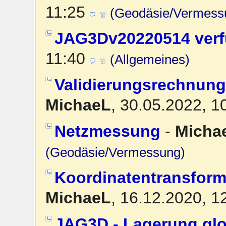
11:25
(Geodäsie/Vermess
JAG3Dv20220514 verf
11:40
(Allgemeines)
Validierungsrechnung
MichaeL
,
30.05.2022, 1
Netzmessung
-
Micha
(Geodäsie/Vermessung)
Koordinatentransform
MichaeL
,
16.12.2020, 1
JAG3D - Lagerung glo