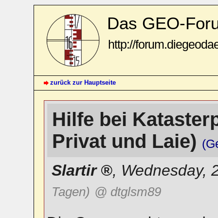
Das GEO-For
http://forum.diegeoda
zurück zur Hauptseite
Hilfe bei Katasterp
Privat und Laie)
(G
Slartir
,
Wednesday, 2
Tagen)
@ dtglsm89