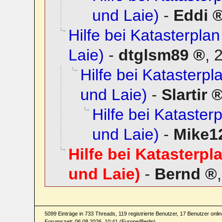
und Laie)
-
Eddi
Hilfe bei Katasterplan
Laie)
-
dtglsm89
,
2
Hilfe bei Katasterpla
und Laie)
-
Slartir
Hilfe bei Katasterp
und Laie)
-
Mike1
Hilfe bei Katasterpla
und Laie)
-
Bernd
5099 Einträge in 733 Threads, 119 registrierte Benutzer, 17 Benutzer online
Forumszeit: 06.08.2026, 10:41 (Europe/Berlin)