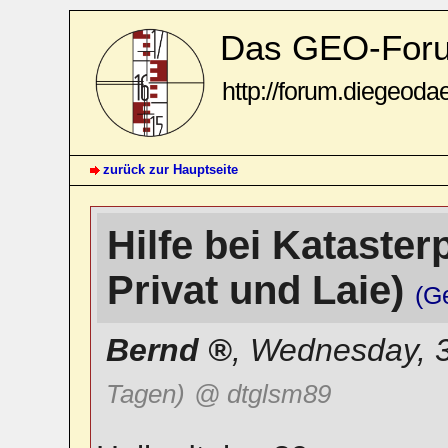
Das GEO-For
http://forum.diegeoda
zurück zur Hauptseite
Hilfe bei Katasterp
Privat und Laie)
(G
Bernd
,
Wednesday, 3
Tagen)
@ dtglsm89