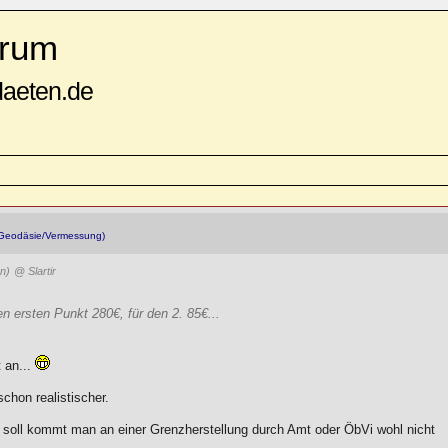
rum
daeten.de
Geodäsie/Vermessung)
n)
@ Slartir
n ersten Punkt 280€, für den 2. 85€...
t an...
schon realistischer.
oll kommt man an einer Grenzherstellung durch Amt oder ÖbVi wohl nicht