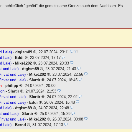
gen, schließlich "gehört" die gemeinsame Grenze auch dem Nachbarn. Es
d Laie)
-
dtglsm89
,
22.07.2024, 23:11
nd Laie)
-
Eddi
,
23.07.2024, 17:17
nd Laie)
-
Mike1202
,
23.07.2024, 20:33
at und Laie)
-
dtglsm89
,
23.07.2024, 21:43
Privat und Laie)
-
Mike1202
,
23.07.2024, 22:56
Privat und Laie)
-
Slartir
,
24.07.2024, 18:45
on
-
philipp
,
24.07.2024, 20:00
ion
-
Slartir
,
24.07.2024, 21:53
Privat und Laie)
-
Slartir
,
24.07.2024, 22:02
Privat und Laie)
-
Eddi
,
26.07.2024, 16:48
nd Laie)
-
dtglsm89
,
24.07.2024, 22:48
at und Laie)
-
Slartir
,
25.07.2024, 15:29
Privat und Laie)
-
Mike1202
,
26.07.2024, 00:08
nd Laie)
-
Bernd
,
31.07.2024, 17:13